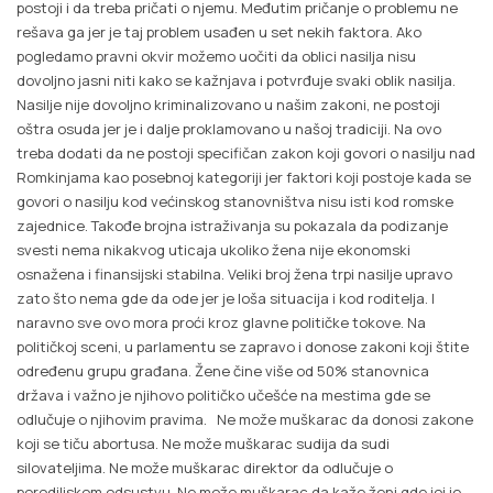
postoji i da treba pričati o njemu. Međutim pričanje o problemu ne
rešava ga jer je taj problem usađen u set nekih faktora. Ako
pogledamo pravni okvir možemo uočiti da oblici nasilja nisu
dovoljno jasni niti kako se kažnjava i potvrđuje svaki oblik nasilja.
Nasilje nije dovoljno kriminalizovano u našim zakoni, ne postoji
oštra osuda jer je i dalje proklamovano u našoj tradiciji. Na ovo
treba dodati da ne postoji specifičan zakon koji govori o nasilju nad
Romkinjama kao posebnoj kategoriji jer faktori koji postoje kada se
govori o nasilju kod većinskog stanovništva nisu isti kod romske
zajednice. Takođe brojna istraživanja su pokazala da podizanje
svesti nema nikakvog uticaja ukoliko žena nije ekonomski
osnažena i finansijski stabilna. Veliki broj žena trpi nasilje upravo
zato što nema gde da ode jer je loša situacija i kod roditelja. I
naravno sve ovo mora proći kroz glavne političke tokove. Na
političkoj sceni, u parlamentu se zapravo i donose zakoni koji štite
određenu grupu građana. Žene čine više od 50% stanovnica
država i važno je njihovo političko učešće na mestima gde se
odlučuje o njihovim pravima. Ne može muškarac da donosi zakone
koji se tiču abortusa. Ne može muškarac sudija da sudi
silovateljima. Ne može muškarac direktor da odlučuje o
porodiljskom odsustvu. Ne može muškarac da kaže ženi gde joj je