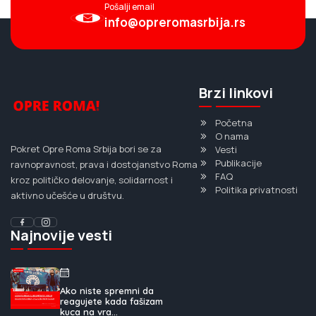
Pošalji email
info@opreromasrbija.rs
Brzi linkovi
Početna
O nama
Pokret Opre Roma Srbija bori se za
Vesti
Publikacije
ravnopravnost, prava i dostojanstvo Roma
FAQ
kroz političko delovanje, solidarnost i
Politika privatnosti
aktivno učešće u društvu.
Najnovije vesti
Ako niste spremni da
reagujete kada fašizam
kuca na vra...