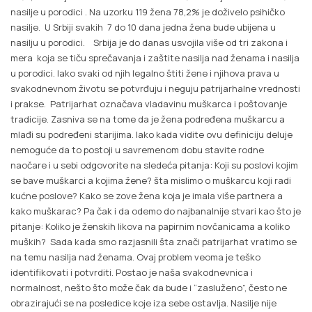
nasilje u porodici . Na uzorku 119 žena 78,2% je doživelo psihičko
nasilje. U Srbiji svakih 7 do 10 dana jedna žena bude ubijena u
nasilju u porodici. Srbija je do danas usvojila više od tri zakona i
mera koja se tiču sprečavanja i zaštite nasilja nad ženama i nasilja
u porodici. Iako svaki od njih legalno štiti žene i njihova prava u
svakodnevnom životu se potvrđuju i neguju patrijarhalne vrednosti
i prakse. Patrijarhat označava vladavinu muškarca i poštovanje
tradicije. Zasniva se na tome da je žena podređena muškarcu a
mlađi su podređeni starijima. Iako kada vidite ovu definiciju deluje
nemoguće da to postoji u savremenom dobu stavite rodne
naočare i u sebi odgovorite na sledeća pitanja: Koji su poslovi kojim
se bave muškarci a kojima žene? šta mislimo o muškarcu koji radi
kućne poslove? Kako se zove žena koja je imala više partnera a
kako muškarac? Pa čak i da odemo do najbanalnije stvari kao što je
pitanje: Koliko je ženskih likova na papirnim novčanicama a koliko
muških? Sada kada smo razjasnili šta znači patrijarhat vratimo se
na temu nasilja nad ženama. Ovaj problem veoma je teško
identifikovati i potvrditi. Postao je naša svakodnevnica i
normalnost, nešto što može čak da bude i “zasluženo”, često ne
obrazirajući se na posledice koje iza sebe ostavlja. Nasilje nije