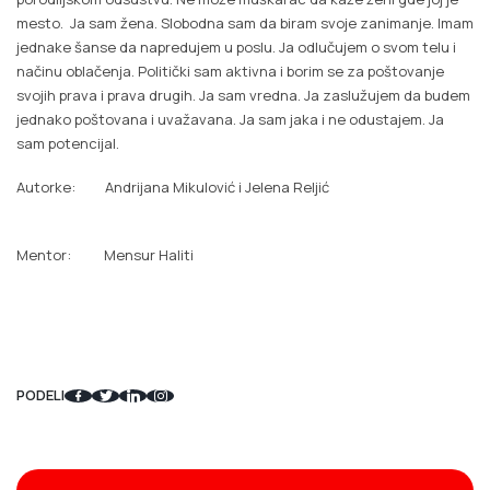
mesto. Ja sam žena. Slobodna sam da biram svoje zanimanje. Imam
jednake šanse da napredujem u poslu. Ja odlučujem o svom telu i
načinu oblačenja. Politički sam aktivna i borim se za poštovanje
svojih prava i prava drugih. Ja sam vredna. Ja zaslužujem da budem
jednako poštovana i uvažavana. Ja sam jaka i ne odustajem. Ja
sam potencijal.
Autorke: Andrijana Mikulović i Jelena Reljić
Mentor: Mensur Haliti
PODELI