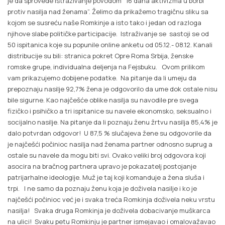
je da sprovede istraživanje povodom “16 dana aktivizma u borbi
protiv nasilja nad ženama”. Želimo da prikažemo tragičnu sliku sa
kojom se susreću naše Romkinje a isto tako i jedan od razloga
njihove slabe političke participacije. Istraživanje se sastoji se od
50 ispitanica koje su popunile online anketu od 05.12.- 08.12. Kanali
distribucije su bili: stranica pokret Opre Roma Srbija, ženske
romske grupe, individualna deljenja na Fejsbuku. Ovom prilikom
vam prikazujemo dobijene podatke. Na pitanje da li umeju da
prepoznaju nasilje 92,7% žena je odgovorilo da ume dok ostale nisu
bile sigurne. Kao najčešće oblike nasilja su navodile pre svega
fizičko i psihičko a tri ispitanice su navele ekonomsko, seksualno i
socijalno nasilje. Na pitanje da li poznaju ženu žrtvu nasilja 85,4% je
dalo potvrdan odgovor! U 87,5 % slučajeva žene su odgovorile da
je najčešći počinioc nasilja nad ženama partner odnosno suprug a
ostale su navele da mogu biti svi. Ovako veliki broj odgovora koji
asocira na bračnog partnera upravo je pokazatelj postojanje
patrijarhalne ideologije. Muž je taj koji komanduje a žena sluša i
trpi. I ne samo da poznaju ženu koja je doživela nasilje i ko je
najčešći počinioc već je i svaka treća Romkinja doživela neku vrstu
nasilja! Svaka druga Romkinja je doživela dobacivanje muškarca
na ulici! Svaku petu Romkinju je partner ismejavao i omalovažavao