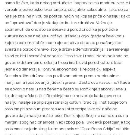
samo fizičko, kada nekog pretučete i napravite mu modricu, već je i
verbalno, psihološko, ekonomsko, socijalno, seksualno. Iako se za
nasilje zna, na nivou da postoji, način na koji se priča o nasilju i kako
se “opravdava” deo je vladajuće kulture društva. Važno je
spomenuti da ono što se dešava u porodici odlika je političke
kulture koja se neguje u državi. Država u kojoj građani žele vođu i
koje su paternalistički nastrojene takve obrasce ponašanja će
svesti na porodični nivo. što je država demokratičnija i savremenija
takvi će biti i porodični odnosi ali isto tako i rodni. Naravno kada se
govori o državnom uređenju treba imati uvid pored kulture kao
jedne od dimenzija, i pravni, ekonomski i šire politički aspekt.
Demokratična država ima pozitivan odnos prema nacionalnim
manjinama i poštovanju ljudskih prava. Zašto ovo navodimo? Kada
se govori o nasilju nad ženama često su Romkinje zaboravljene u
toj demografskoj slici. Romkinjama se ne veruje kada govore o
nasilju, nasilje se pripisuje romskoj kulturi i tradiciji. Institucije tom
problem prilaze puni predrasuda i stereotipa iako svi načelno
govore da je nasilje nešto loše. Romkinje u Srbiji ne samo da su na
margini zbog nacionalnosti već i zbog pola. Uvidevši postojanje tog
problema i nejednakog tretmana pokret “Opre Roma Srbija” odlučio