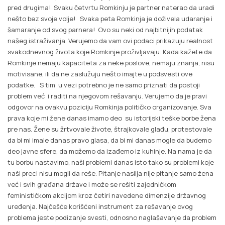
pred drugima! Svaku četvrtu Romkinju je partner naterao da uradi
nešto bez svoje volje! Svaka peta Romkinja je doživela udaranje i
šamaranje od svog parnera! Ovo su neki od najbitnijih podatak
našeg istraživanja. Verujemo da vam ovi podaci prikazuju realnost
svakodnevnog života koje Romkinje proživljavaju. Kada kažete da
Romkinje nemaju kapaciteta za neke poslove, nemaju znanja, nisu
motivisane, ili da ne zaslužuju nešto imajte u podsvesti ove
podatke. S tim u vezi potrebno je ne samo priznati da postoji
problem već i raditi na njegovom rešavanju. Verujemo da je pravi
odgovor na ovakvu poziciju Romkinja političko organizovanje. Sva
prava koje mi žene danas imamo deo su istorijski teške borbe žena
pre nas. Žene su žrtvovale živote, štrajkovale glađu, protestovale
da bi mi imale danas pravo glasa, da bi mi danas mogle da budemo
deo javne sfere, da možemo da izađemo iz kuhinje. Na nama je da
tu borbu nastavimo, naši problemi danas isto tako su problemi koje
naši preci nisu mogli da reše. Pitanje nasilja nije pitanje samo žena
već i svih građana države i može se rešiti zajedničkom
feminističkom akcijom kroz četiri navedene dimenzije državnog
uređenja. Najčešće korišćeni instrument za rešavanje ovog
problema jeste podizanje svesti, odnosno naglašavanje da problem