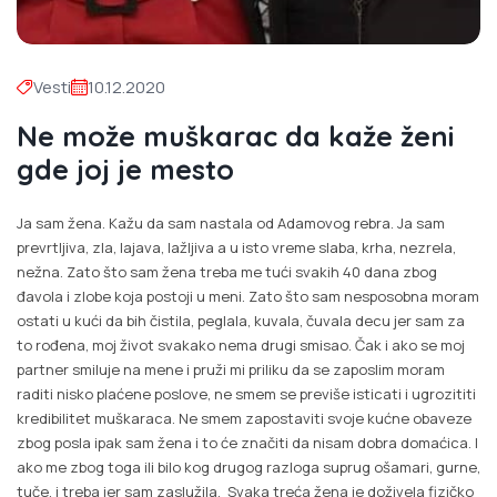
Vesti
10.12.2020
Ne može muškarac da kaže ženi
gde joj je mesto
Ja sam žena. Kažu da sam nastala od Adamovog rebra. Ja sam
prevrtljiva, zla, lajava, lažljiva a u isto vreme slaba, krha, nezrela,
nežna. Zato što sam žena treba me tući svakih 40 dana zbog
đavola i zlobe koja postoji u meni. Zato što sam nesposobna moram
ostati u kući da bih čistila, peglala, kuvala, čuvala decu jer sam za
to rođena, moj život svakako nema drugi smisao. Čak i ako se moj
partner smiluje na mene i pruži mi priliku da se zaposlim moram
raditi nisko plaćene poslove, ne smem se previše isticati i ugrozititi
kredibilitet muškaraca. Ne smem zapostaviti svoje kućne obaveze
zbog posla ipak sam žena i to će značiti da nisam dobra domaćica. I
ako me zbog toga ili bilo kog drugog razloga suprug ošamari, gurne,
tuče, i treba jer sam zaslužila. Svaka treća žena je doživela fizičko