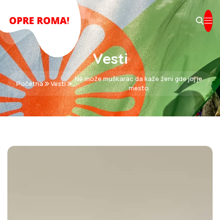
Vesti
Ne može muškarac da kaže ženi gde joj je
Početna
Vesti
mesto