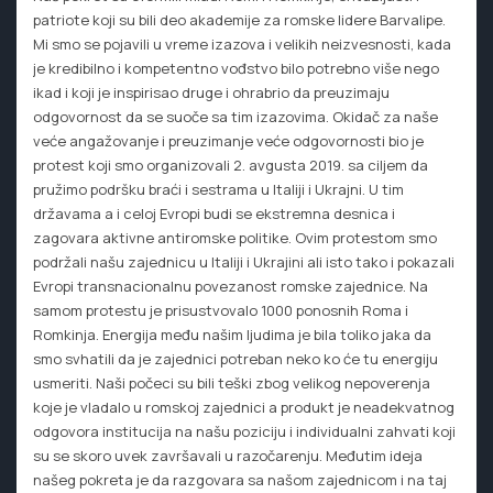
patriote koji su bili deo akademije za romske lidere Barvalipe.
Mi smo se pojavili u vreme izazova i velikih neizvesnosti, kada
je kredibilno i kompetentno vođstvo bilo potrebno više nego
ikad i koji je inspirisao druge i ohrabrio da preuzimaju
odgovornost da se suoče sa tim izazovima. Okidač za naše
veće angažovanje i preuzimanje veće odgovornosti bio je
protest koji smo organizovali 2. avgusta 2019. sa ciljem da
pružimo podršku braći i sestrama u Italiji i Ukrajni. U tim
državama a i celoj Evropi budi se ekstremna desnica i
zagovara aktivne antiromske politike. Ovim protestom smo
podržali našu zajednicu u Italiji i Ukrajini ali isto tako i pokazali
Evropi transnacionalnu povezanost romske zajednice. Na
samom protestu je prisustvovalo 1000 ponosnih Roma i
Romkinja. Energija među našim ljudima je bila toliko jaka da
smo svhatili da je zajednici potreban neko ko će tu energiju
usmeriti. Naši počeci su bili teški zbog velikog nepoverenja
koje je vladalo u romskoj zajednici a produkt je neadekvatnog
odgovora institucija na našu poziciju i individualni zahvati koji
su se skoro uvek završavali u razočarenju. Međutim ideja
našeg pokreta je da razgovara sa našom zajednicom i na taj