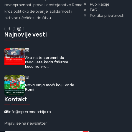
Publikacije
ravnopravnost, prava i dostojanstvo Roma
FAQ
kroz političko delovanje, solidarnost i
Politika privatnosti
aktivno učešće u društvu.
Najnovije vesti
Ako niste spremni da
reagujete kada fašizam
kuca na vra...
Nova vizija moći koju vode
Romi
Kontakt
info@opreromasrbija.rs
Prijavi se na newsletter