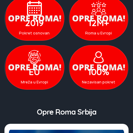
2019
12M+
Pokret osnovan
Roma u Evropi
EU
100%
Mreža u Evropi
Nezavisan pokret
Opre Roma Srbija