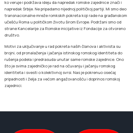
ko veruje i podržava ideju da napredak romske zajednice znači i
napredak Srbije. Ne pripadamo nijednoj političkoj partiji. Mi smo deo
transnacionalne mreže romkskih pokreta koji rade na građanskom
učešću Roma u političkom životu širom Evrope. Podržani smo od
strane Kancelarije za Romske inicijative iz Fondacije za otvoreno
društvo.
Motivi za uključivanje u rad pokreta naših članova i aktivista su
brojni, od pronalaženja i jačanja istinskog romskog identiteta do
rušenja podela i predrasuda unutar same romske zajednice. Ono
što je svima zajedničko je rad na očuvanju i jačanju romskog
identiteta i svesti o kolektivnoj svrsi. Nas je pokrenuo osećaj
pripadnosti i želja za većom angažovanošću i doprinos romskoj
zajednici.