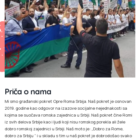
Priča o nama
Mi smo građanski pokret Opre Roma Srbija. Naš pokret je osnovan
2019. godine kao odgovor na izazove socijalne nejednakosti sa
kojima se suočava romska zajednica u Srbiji. Naš pokret čine Romi
iz svih delova Srbije kao i ljudi koji nisu romskog porekla ali žele
dobro romskoj zajednici u Srbiji. Naš moto je: „Dobro za Rome,
dobro za Srbiju “ i u skladu s tim u naš pokret je dobrodošao svako