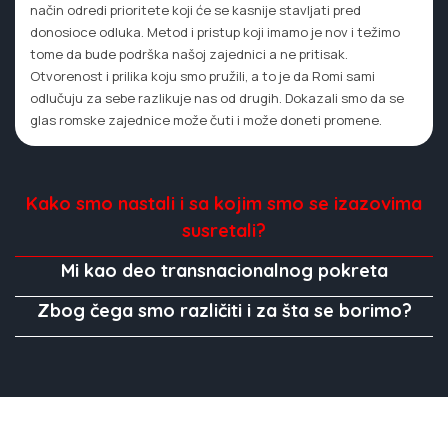
način odredi prioritete koji će se kasnije stavljati pred
donosioce odluka. Metod i pristup koji imamo je nov i težimo
tome da bude podrška našoj zajednici a ne pritisak.
Otvorenost i prilika koju smo pružili, a to je da Romi sami
odlučuju za sebe razlikuje nas od drugih. Dokazali smo da se
glas romske zajednice može čuti i može doneti promene.
Kako smo nastali i sa kojim smo se izazovima
susretali?
Mi kao deo transnacionalnog pokreta
Zbog čega smo različiti i za šta se borimo?