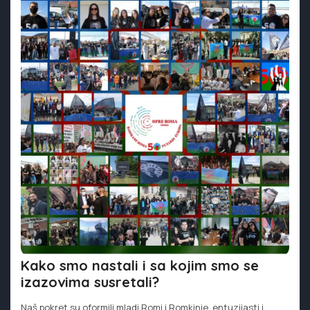
Kako smo nastali i sa kojim smo se
izazovima susretali?
Naš pokret su oformili mladi Romi i Romkinje, entuzijasti i