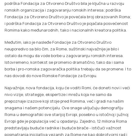
podrška Fondacija za Otvoreno Društvo bila je ključna u razvoju
romskih organizacija i zagovaranju romskih interesa; podrška
Fondacija za Otvoreno Društvo je povećala broj obrazovanih Roma;
i podrška Fondacija za Otvoreno Društvo je pojačala posvećenost
Romima kako međunarodnih, tako i nacionalnih kreatora politika.
Međutim, iako je nasleđe Fondacije za Otvoreno Društvo
neuporedivo sa bilo čim, za Rome, suštinski najvažnije je bilo i
ostalo da mogu da vode borbe u zagovaranju romskih interesa.
Istovremeno, kontekst se promenio dramatično, tako da i sama
borba i pro-romska zagovaračka politika trebaju da se promene. I to
nas dovodi do nove Romske Fondacije za Evropu.
Najvažnije, nova fondacija, koju će voditi Romi, će doneti novi i veći
nivo vizije, strategije, ekspertize i mrežu koja ne samo da
prepoznaje izazove koji stoje pred Romima, već i gradi na našim
snagama i našem potencijalu. Ove snage uključuju demografiju
Roma u demografski sve starijoj Evropi, posebno u istočnoj i južnoj
Evropi gde je populacija već u opadanju. Zajedno, 12 miliona Roma
predstavljaju buduće radnike i buduće birače - ističući važnost
posmatranja inicijativa vezanih za Rome ne kao dobrotvorni rad i