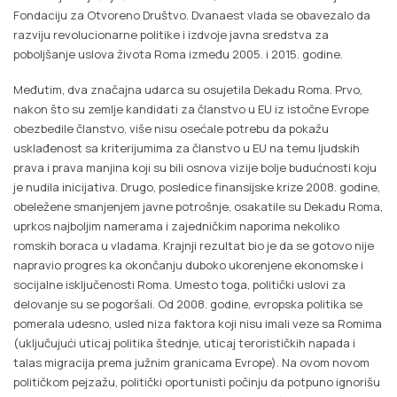
Fondaciju za Otvoreno Društvo. Dvanaest vlada se obavezalo da
razviju revolucionarne politike i izdvoje javna sredstva za
poboljšanje uslova života Roma između 2005. i 2015. godine.
Međutim, dva značajna udarca su osujetila Dekadu Roma. Prvo,
nakon što su zemlje kandidati za članstvo u EU iz istočne Evrope
obezbedile članstvo, više nisu osećale potrebu da pokažu
usklađenost sa kriterijumima za članstvo u EU na temu ljudskih
prava i prava manjina koji su bili osnova vizije bolje budućnosti koju
je nudila inicijativa. Drugo, posledice finansijske krize 2008. godine,
obeležene smanjenjem javne potrošnje, osakatile su Dekadu Roma,
uprkos najboljim namerama i zajedničkim naporima nekoliko
romskih boraca u vladama. Krajnji rezultat bio je da se gotovo nije
napravio progres ka okončanju duboko ukorenjene ekonomske i
socijalne isključenosti Roma. Umesto toga, politički uslovi za
delovanje su se pogoršali. Od 2008. godine, evropska politika se
pomerala udesno, usled niza faktora koji nisu imali veze sa Romima
(uključujući uticaj politika štednje, uticaj terorističkih napada i
talas migracija prema južnim granicama Evrope). Na ovom novom
političkom pejzažu, politički oportunisti počinju da potpuno ignorišu