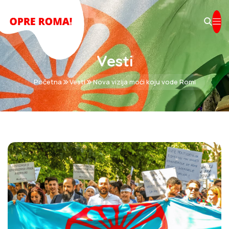
Vesti
Početna
Vesti
Nova vizija moći koju vode Romi