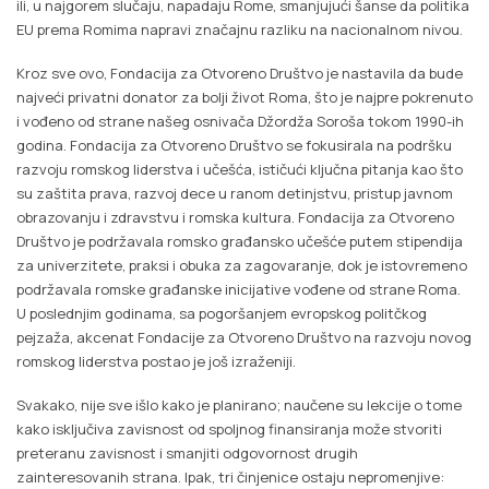
ili, u najgorem slučaju, napadaju Rome, smanjujući šanse da politika
EU prema Romima napravi značajnu razliku na nacionalnom nivou.
Kroz sve ovo, Fondacija za Otvoreno Društvo je nastavila da bude
najveći privatni donator za bolji život Roma, što je najpre pokrenuto
i vođeno od strane našeg osnivača Džordža Soroša tokom 1990-ih
godina. Fondacija za Otvoreno Društvo se fokusirala na podršku
razvoju romskog liderstva i učešća, ističući ključna pitanja kao što
su zaštita prava, razvoj dece u ranom detinjstvu, pristup javnom
obrazovanju i zdravstvu i romska kultura. Fondacija za Otvoreno
Društvo je podržavala romsko građansko učešće putem stipendija
za univerzitete, praksi i obuka za zagovaranje, dok je istovremeno
podržavala romske građanske inicijative vođene od strane Roma.
U poslednjim godinama, sa pogoršanjem evropskog politčkog
pejzaža, akcenat Fondacije za Otvoreno Društvo na razvoju novog
romskog liderstva postao je još izraženiji.
Svakako, nije sve išlo kako je planirano; naučene su lekcije o tome
kako isključiva zavisnost od spoljnog finansiranja može stvoriti
preteranu zavisnost i smanjiti odgovornost drugih
zainteresovanih strana. Ipak, tri činjenice ostaju nepromenjive: