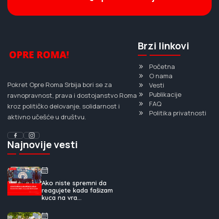
Brzi linkovi
Početna
O nama
Pokret Opre Roma Srbija bori se za
Vesti
Publikacije
ravnopravnost, prava i dostojanstvo Roma
FAQ
kroz političko delovanje, solidarnost i
Politika privatnosti
aktivno učešće u društvu.
Najnovije vesti
Ako niste spremni da
reagujete kada fašizam
kuca na vra...