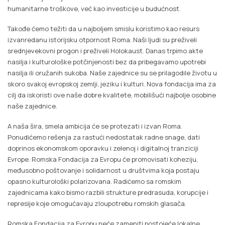
humanitarne troškove, već kao investicije u budućnost.
Takođe ćemo težiti da u najboljem smislu koristimo kao resurs
izvanredanu istorijsku otpornost Roma. Naši ljudi su preživeli
srednjevekovni progon i preživeli Holokaust. Danas trpimo akte
nasilja i kulturološke potčinjenosti bez da pribegavamo upotrebi
nasilja ili oružanih sukoba. Naše zajednice su se prilagodile životu u
skoro svakoj evropskoj zemlji, jeziku i kulturi. Nova fondacija ima za
cilj da iskoristi ove naše dobre kvalitete, mobilišući najbolje osobine
naše zajednice.
A naša šira, smela ambicija će se protezati i izvan Roma.
Ponudićemo rešenja za rastući nedostatak radne snage, dati
doprinos ekonomskom oporavku i zelenoj i digitalnoj tranziciji
Evrope. Romska Fondacija za Evropu će promovisati koheziju,
međusobno poštovanje i solidarnost u društvima koja postaju
opasno kulturološki polarizovana. Radićemo sa romskim
zajednicama kako bismo razbili strukture predrasuda, korupcije i
represije koje omogućavaju zloupotrebu romskih glasača.
Romska Fondacija za Evropu neće zameniti postojeće lokalne