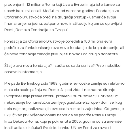
procenjenih 12 miliona Roma koji žive u Evropi imaju iste šanse za
uspeh kao i svi ostali. Međutim, od naredne godine, Fondacija za
Otvoreno Društvo će preći na drugačiji pristup - usmeriće svoje
finansiranje na jednu, potpuno novu instituciju kojom će upravljati
Romi „Romska Fondacija za Evropu”.
Fondacija za Otvoreno Društvo je opredelila 100 miliona evra
podrške za funkcionisanje ove nove fondacije do kraja decenije, ali
će nova fondacija takođe prikupljati novac i od drugih donatora.
Šta je ova nova fondacija? I zašto se sada osniva? Prvo, nekoliko
osnovnih informacija.
Pre pada Berlinskog zida 1989. godine, evropske zemlje su relativno
malo obraćale pažnju na Rome. Ali pad zida, i naknadno širenje
Evropske Unije prema istoku, promenili su tu situaciju, otvarajući
nekadašnje komunističke zemlje jugoistočne Evrope - dom velikog
dela najmarginalizovanijih evropskih romskih zajednica. Odgovor je
uključivao prvi višenacionalni napor da se podrže Romi u Evropi,
kroz Dekadu Roma, koja je pokrenuta 2005. godine od strane više
institucija uključujući Svetsku banku, UN-ov Fond za razvoj i