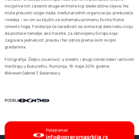
inicijative niti zaseniti druge entitete koji slede slične ciljeve. Ne
može preuzeti uloge vlada, međunarodnih organizacija, preduzeća
i medija – svi oni su ključni za sistemsku promenu života Roma.
Umesto toga, Fondacija će sarađivati sa svima koji dele našu viziju:
da postave temelje, ako hoćete, za obnovljenu Evropu koja
zagovara jednakost, pravdu i fer odnos prema svim svojim
građanima.
Fotografija: Željko Jovanović, u sredini, i drugi romski lideri i aktivisti
marširaju u Bukureštu, Rumunija, 18. maja 2019. godine.
©Aresel/Gabriel T. Balanescu
PODELI
Pošalji email
info@opreromasrbija.rs