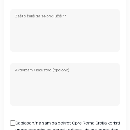
Saglasan/na sam da pokret Opre Roma Srbija koristi
unete podatke za obradu prijave i da me kontaktira