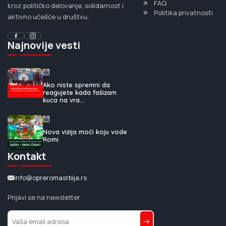
FAQ
kroz političko delovanje, solidarnost i
Politika privatnosti
aktivno učešće u društvu.
Najnovije vesti
Ako niste spremni da
reagujete kada fašizam
kuca na vra...
Nova vizija moći koju vode
Romi
Kontakt
info@opreromasrbija.rs
Prijavi se na newsletter