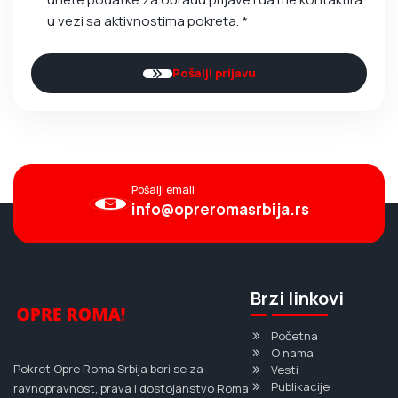
u vezi sa aktivnostima pokreta. *
Pošalji prijavu
Pošalji email
info@opreromasrbija.rs
Brzi linkovi
Početna
O nama
Pokret Opre Roma Srbija bori se za
Vesti
Publikacije
ravnopravnost, prava i dostojanstvo Roma