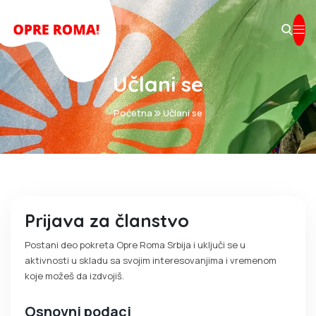
Učlani se
Početna
Učlani se
Prijava za članstvo
Postani deo pokreta Opre Roma Srbija i uključi se u
aktivnosti u skladu sa svojim interesovanjima i vremenom
koje možeš da izdvojiš.
Osnovni podaci