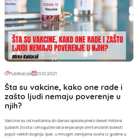
Publikacije
21.01.2021
Šta su vakcine, kako one rade i
zašto ljudi nemaju poverenje u
njih?
Vakcine su od nastanka do danas spasile preko deset miliona
ljudskih života i omogućile iskorenjavanje smrtonosnih bolesti
poput velikih boginja. Ipak, u mnogim zemljama sveta iz godine u