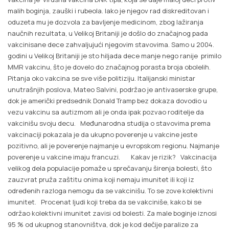
malih boginja, zauški i rubeola. Iako je njegov rad diskreditovan i
oduzeta mu je dozvola za bavljenje medicinom, zbog lažiranja
naučnih rezultata, u Velikoj Britaniji je došlo do značajnog pada
vakcinisane dece zahvaljujući njegovim stavovima. Samo u 2004.
godini u Velikoj Britaniji je sto hiljada dece manje nego ranije primilo
MMR vakcinu, što je dovelo do značajnog porasta broja obolelih.
Pitanja oko vakcina se sve više politiziju. Italijanski ministar
unutrašnjih poslova, Mateo Salvini, podržao je antivaserske grupe,
dok je američki predsednik Donald Tramp bez dokaza dovodio u
vezu vakcinu sa autizmom ali je onda ipak pozvao roditelje da
vakcinišu svoju decu. Međunarodna studija o stavovima prema
vakcinaciji pokazala je da ukupno poverenje u vakcine jeste
pozitivno, ali je poverenje najmanje u evropskom regionu. Najmanje
poverenje u vakcine imaju francuzi. Kakav je rizik? Vakcinacija
velikog dela populacije pomaže u sprečavanju širenja bolesti, što
zauzvrat pruža zaštitu onima koji nemaju imunitet ili koji iz
određenih razloga nemogu da se vakcinišu. To se zove kolektivni
imunitet. Procenat ljudi koji treba da se vakciniše, kako bi se
održao kolektivni imunitet zavisi od bolesti. Za male boginje iznosi
95 % od ukupnog stanovništva, dok je kod dečije paralize za