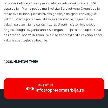
održavanje kolekotivnog imuniteta potrebno vakcinisati 80 %
populacije. Prema podacima Svetske Zdravstvene Organizacije
preko dva miliona ljudskih života godišnje se spasi zahvaljujući
vakcini. Prema podacima iste ove organizacije, najmanje se
vakcinišu u zemljama sa lošim zdravstvenim sistemima poput:
Angole, Konga i Avganistana. Ova organizacija takođe upozorava
da i građani bogatijih zemalj sve više zaboravlja šta vakcina znači i
kako je svet izgledao bez nje.
PODELI
Pošalji email
info@opreromasrbija.rs