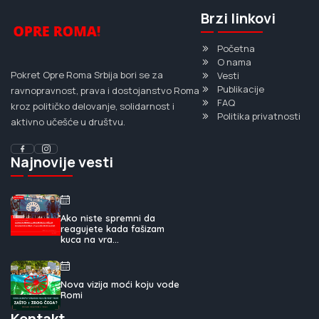
Brzi linkovi
Početna
O nama
Pokret Opre Roma Srbija bori se za
Vesti
Publikacije
ravnopravnost, prava i dostojanstvo Roma
FAQ
kroz političko delovanje, solidarnost i
Politika privatnosti
aktivno učešće u društvu.
Najnovije vesti
Ako niste spremni da
reagujete kada fašizam
kuca na vra...
Nova vizija moći koju vode
Romi
Kontakt