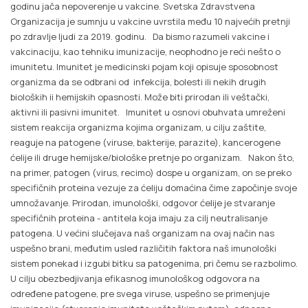
godinu jača nepoverenje u vakcine. Svetska Zdravstvena
Organizacija je sumnju u vakcine uvrstila među 10 najvećih pretnji
po zdravlje ljudi za 2019. godinu. Da bismo razumeli vakcine i
vakcinaciju, kao tehniku imunizacije, neophodno je reći nešto o
imunitetu. Imunitet je medicinski pojam koji opisuje sposobnost
organizma da se odbrani od infekcija, bolesti ili nekih drugih
bioloških ii hemijskih opasnosti. Može biti prirodan ili veštački,
aktivni ili pasivni imunitet. Imunitet u osnovi obuhvata umreženi
sistem reakcija organizma kojima organizam, u cilju zaštite,
reaguje na patogene (viruse, bakterije, parazite), kancerogene
ćelije ili druge hemijske/biološke pretnje po organizam. Nakon što,
na primer, patogen (virus, recimo) dospe u organizam, on se preko
specifičnih proteina vezuje za ćeliju domaćina čime započinje svoje
umnožavanje. Prirodan, imunološki, odgovor ćelije je stvaranje
specifičnih proteina - antitela koja imaju za cilj neutralisanje
patogena. U većini slučejava naš organizam na ovaj način nas
uspešno brani, međutim usled različitih faktora naš imunološki
sistem ponekad i izgubi bitku sa patogenima, pri čemu se razbolimo.
U cilju obezbedjivanja efikasnog imunološkog odgovora na
određene patogene, pre svega viruse, uspešno se primenjuje