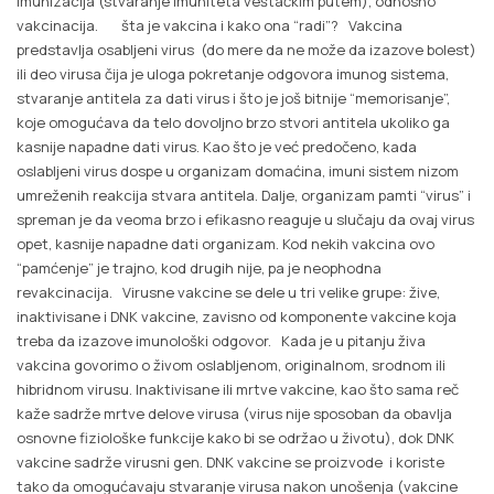
imunizacija (stvaranje imuniteta veštačkim putem), odnosno
vakcinacija. šta je vakcina i kako ona “radi”? Vakcina
predstavlja osabljeni virus (do mere da ne može da izazove bolest)
ili deo virusa čija je uloga pokretanje odgovora imunog sistema,
stvaranje antitela za dati virus i što je još bitnije “memorisanje”,
koje omogućava da telo dovoljno brzo stvori antitela ukoliko ga
kasnije napadne dati virus. Kao što je već predočeno, kada
oslabljeni virus dospe u organizam domaćina, imuni sistem nizom
umreženih reakcija stvara antitela. Dalje, organizam pamti “virus” i
spreman je da veoma brzo i efikasno reaguje u slučaju da ovaj virus
opet, kasnije napadne dati organizam. Kod nekih vakcina ovo
“pamćenje” je trajno, kod drugih nije, pa je neophodna
revakcinacija. Virusne vakcine se dele u tri velike grupe: žive,
inaktivisane i DNK vakcine, zavisno od komponente vakcine koja
treba da izazove imunološki odgovor. Kada je u pitanju živa
vakcina govorimo o živom oslabljenom, originalnom, srodnom ili
hibridnom virusu. Inaktivisane ili mrtve vakcine, kao što sama reč
kaže sadrže mrtve delove virusa (virus nije sposoban da obavlja
osnovne fiziološke funkcije kako bi se održao u životu), dok DNK
vakcine sadrže virusni gen. DNK vakcine se proizvode i koriste
tako da omogućavaju stvaranje virusa nakon unošenja (vakcine