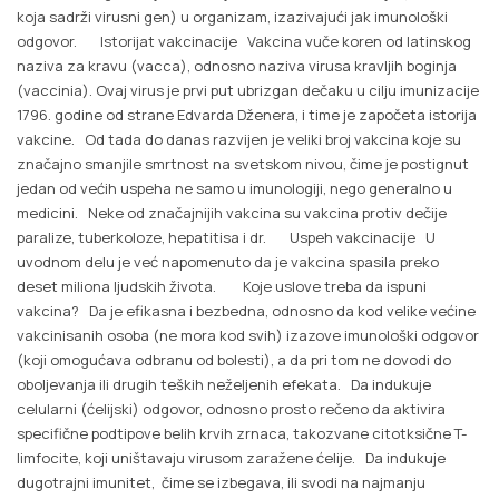
koja sadrži virusni gen) u organizam, izazivajući jak imunološki
odgovor. Istorijat vakcinacije Vakcina vuče koren od latinskog
naziva za kravu (vacca), odnosno naziva virusa kravljih boginja
(vaccinia). Ovaj virus je prvi put ubrizgan dečaku u cilju imunizacije
1796. godine od strane Edvarda Dženera, i time je započeta istorija
vakcine. Od tada do danas razvijen je veliki broj vakcina koje su
značajno smanjile smrtnost na svetskom nivou, čime je postignut
jedan od većih uspeha ne samo u imunologiji, nego generalno u
medicini. Neke od značajnijih vakcina su vakcina protiv dečije
paralize, tuberkoloze, hepatitisa i dr. Uspeh vakcinacije U
uvodnom delu je već napomenuto da je vakcina spasila preko
deset miliona ljudskih života. Koje uslove treba da ispuni
vakcina? Da je efikasna i bezbedna, odnosno da kod velike većine
vakcinisanih osoba (ne mora kod svih) izazove imunološki odgovor
(koji omogućava odbranu od bolesti), a da pri tom ne dovodi do
oboljevanja ili drugih teških neželjenih efekata. Da indukuje
celularni (ćelijski) odgovor, odnosno prosto rečeno da aktivira
specifične podtipove belih krvih zrnaca, takozvane citotksične T-
limfocite, koji uništavaju virusom zaražene ćelije. Da indukuje
dugotrajni imunitet, čime se izbegava, ili svodi na najmanju