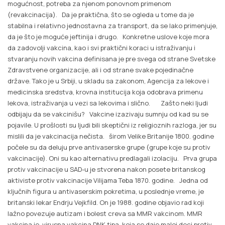
mogućnost, potreba za njenom ponovnom primenom
(revakcinacija). Da je praktična, što se ogleda u tome da je
stabilna i relativno jednostavna za transport, da se lako primenjuje,
da je što je moguće jeftinija i drugo. Konkretne uslove koje mora
da zadovolji vakcina, kao i svi praktični koraci u istraživanju i
stvaranju novih vakcina definisana je pre svega od strane Svetske
Zdravstvene organizacije, ali i od strane svake pojedinačne
države. Tako je u Srbiji, u skladu sa zakonom, Agencija za lekove i
medicinska sredstva, krovna institucija koja odobrava primenu
lekova, istraživanja u vezi sa lekovima i slično. Zašto neki ljudi
odbijaju da se vakcinišu? Vakcine izazivaju sumnju od kad su se
pojavile. U prošlosti su ljudi bili skeptični iz religioznih razloga, jer su
mislili da je vakcinacija nečista. širom Velike Britanije 1800. godine
počele su da deluju prve antivaserske grupe (grupe koje su protiv
vakcinacije). Oni su kao alternativu predlagali izolaciju. Prva grupa
protiv vakcinacije u SAD-u je stvorena nakon posete britanskog
aktiviste protiv vakcinacije Vilijama Teba 1870. godine. Jedna od
ključnih figura u antivaserskim pokretima, u poslednje vreme, je
britanski lekar Endrju Vejkfild. On je 1988. godine objavio rad koji
lažno povezuje autizam i bolest creva sa MMR vakcinom. MMR
vakcina je virusna vakcina DNK tipa, koja se daje maloj deci protiv