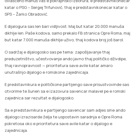
ovlašćeno manuš vaš e pokrajinsko izborura, e predstavnikonecar
katar o PSG – Sergej Trifunović, thaj e predstavnikonecar katar o
SPS – Žarko Obradović.
E dijalogura sas len bari vidljivost. Maj but katar 20.000 manuša
dikhlje len. Paše kodova, samo prekalo FB stranica Opre Roma, maj
but katar 7.000 manuša dikhlje uživo, thaj kodova broj još barol.
O sadržaj e dijalogosko sas pe tema: zapošljavanje thaj
preduzetništvo, učestvovanje ando javno thaj političko dživdipe,
thaj ravnopravnost — prioritetura save avile katar amaro
unutrašnjo dijalogo e romskone zajednicaja.
E predstavnikura e političkone partijengo save prisustvovinde sas
otvorime te šunen sa e izazovura savencar malavel pe e romski
zajednica sar rezultat e dijalogosko.
Sa e predstavnikura e partijengo savencar sam adjes sine ando
dijalogo izrazisarde želja te uspostavin saradnja e Opre Roma
pokretosa oko e prioritetura save avile katar o dijalogo e
zajednicaja.