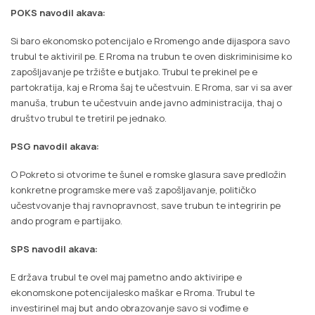
POKS navodil akava:
Si baro ekonomsko potencijalo e Rromengo ande dijaspora savo
trubul te aktiviril pe. E Rroma na trubun te oven diskriminisime ko
zapošljavanje pe tržište e butjako. Trubul te prekinel pe e
partokratija, kaj e Rroma šaj te učestvuin. E Rroma, sar vi sa aver
manuša, trubun te učestvuin ande javno administracija, thaj o
društvo trubul te tretiril pe jednako.
PSG navodil akava:
O Pokreto si otvorime te šunel e romske glasura save predložin
konkretne programske mere vaš zapošljavanje, političko
učestvovanje thaj ravnopravnost, save trubun te integririn pe
ando program e partijako.
SPS navodil akava:
E država trubul te ovel maj pametno ando aktiviripe e
ekonomskone potencijalesko maškar e Rroma. Trubul te
investirinel maj but ando obrazovanje savo si vođime e