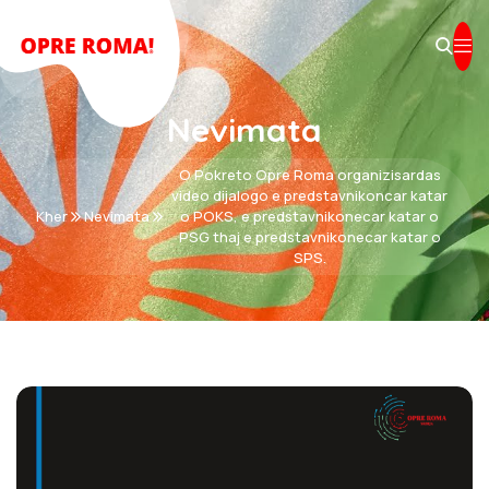
Nevimata
O Pokreto Opre Roma organizisardas
video dijalogo e predstavnikoncar katar
Kher
Nevimata
o POKS, e predstavnikonecar katar o
PSG thaj e predstavnikonecar katar o
SPS.