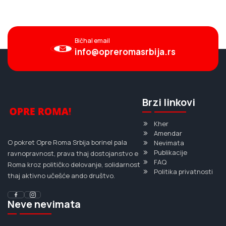
Bičhal email
info@opreromasrbija.rs
Brzi linkovi
Kher
Amendar
O pokret Opre Roma Srbija borinel pala
Nevimata
Publikacije
ravnopravnost, prava thaj dostojanstvo e
FAQ
Roma kroz političko delovanje, solidarnost
Politika privatnosti
thaj aktivno učešće ando društvo.
Neve nevimata