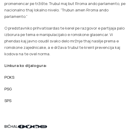
promenencar pe tržište. Trubul maj but Rroma ando parlamento, pe
nacionalno thaj lokalno nivelo. “Trubun amen Rroma ando
parlamento.”
O predstavniko prihvatisardas te kerel pe razgovor e partijaja palo
izborura pe tema e manipulacijako e romskone glasencar. Vi
phendas kaj javno osudil svako delo mržnje thaj nasilje prema e
romskone zajednicake, a e država trubul te kreiril prevencija kaj
kodova na te ovel norma.
Linkura ko dijalogura:
POKS
PSG
SPS
BIĆHAL