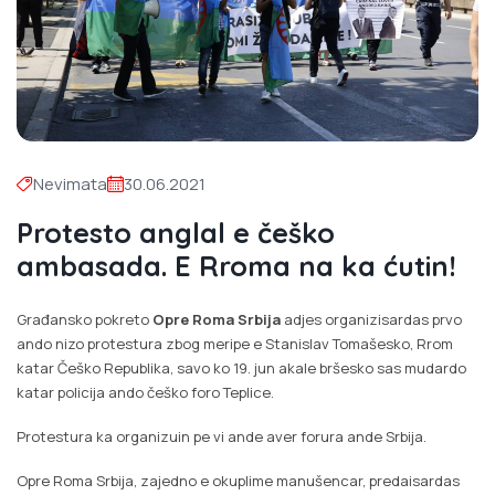
Nevimata
30.06.2021
Protesto anglal e češko
ambasada. E Rroma na ka ćutin!
Građansko pokreto
Opre Roma Srbija
adjes organizisardas prvo
ando nizo protestura zbog meripe e Stanislav Tomašesko, Rrom
katar Češko Republika, savo ko 19. jun akale bršesko sas mudardo
katar policija ando češko foro Teplice.
Protestura ka organizuin pe vi ande aver forura ande Srbija.
Opre Roma Srbija, zajedno e okuplime manušencar, predaisardas