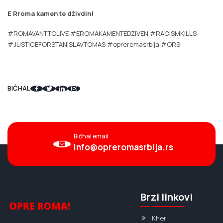
E Rroma kamen te dživdin!
#ROMAVANTTOLIVE #EROMAKAMENTEDZIVEN #RACISMKILLS
#JUSTICEFORSTANISLAVTOMAS #opreromasrbija #ORS
BIĆHAL
Bičhal email
info@opreromasrbija.rs
Brzi linkovi
Kher