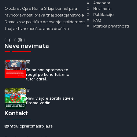
Amendar
O pokret Opre Roma Srbija borinel pala
Nevimata
Publikacije
ravnopravnost, prava thaj dostojanstvo e
FAQ
Roma kroz političko delovanje, solidarnost
Politika privatnosti
thaj aktivno učešće ando društvo.
Neve nevimata
Te na san spremno te
reagil pe kana fašizmo
tutar ćarel...
Nevi vizija e zoraki savi e
Rroma vodin
Kontakt
info@opreromasrbija.rs