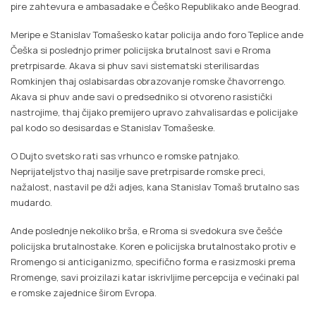
pire zahtevura e ambasadake e Češko Republikako ande Beograd.
Meripe e Stanislav Tomašesko katar policija ando foro Teplice ande
Češka si poslednjo primer policijska brutalnost savi e Rroma
pretrpisarde. Akava si phuv savi sistematski sterilisardas
Romkinjen thaj oslabisardas obrazovanje romske čhavorrengo.
Akava si phuv ande savi o predsedniko si otvoreno rasistički
nastrojime, thaj čijako premijero upravo zahvalisardas e policijake
pal kodo so desisardas e Stanislav Tomašeske.
O Dujto svetsko rati sas vrhunco e romske patnjako.
Neprijateljstvo thaj nasilje save pretrpisarde romske preci,
nažalost, nastavil pe dži adjes, kana Stanislav Tomaš brutalno sas
mudardo.
Ande poslednje nekoliko brša, e Rroma si svedokura sve češće
policijska brutalnostake. Koren e policijska brutalnostako protiv e
Rromengo si anticiganizmo, specifično forma e rasizmoski prema
Rromenge, savi proizilazi katar iskrivljime percepcija e većinaki pal
e romske zajednice širom Evropa.