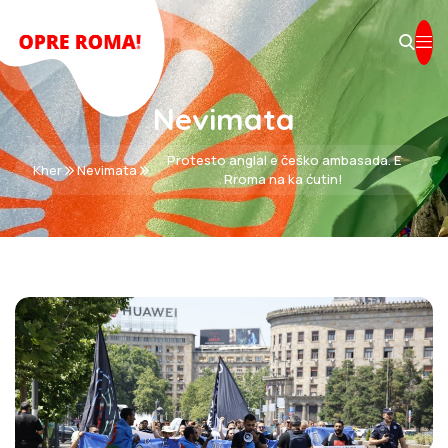
Nevimata
Protesto anglal e češko ambasada. E
Kher
Nevimata
Rroma na ka ćutin!