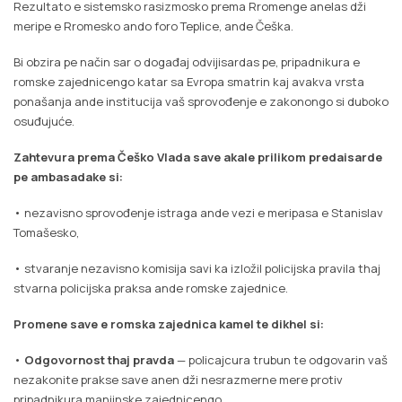
Rezultato e sistemsko rasizmosko prema Rromenge anelas dži
meripe e Rromesko ando foro Teplice, ande Češka.
Bi obzira pe način sar o događaj odvijisardas pe, pripadnikura e
romske zajednicengo katar sa Evropa smatrin kaj avakva vrsta
ponašanja ande institucija vaš sprovođenje e zakonongo si duboko
osuđujuće.
Zahtevura prema Češko Vlada save akale prilikom predaisarde
pe ambasadake si:
• nezavisno sprovođenje istraga ande vezi e meripasa e Stanislav
Tomašesko,
• stvaranje nezavisno komisija savi ka izložil policijska pravila thaj
stvarna policijska praksa ande romske zajednice.
Promene save e romska zajednica kamel te dikhel si:
•
Odgovornost thaj pravda
— policajcura trubun te odgovarin vaš
nezakonite prakse save anen dži nesrazmerne mere protiv
pripadnikura manjinske zajednicengo,