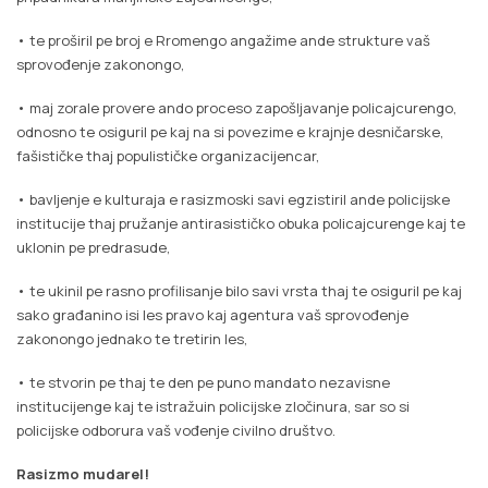
• te proširil pe broj e Rromengo angažime ande strukture vaš
sprovođenje zakonongo,
• maj zorale provere ando proceso zapošljavanje policajcurengo,
odnosno te osiguril pe kaj na si povezime e krajnje desničarske,
fašističke thaj populističke organizacijencar,
• bavljenje e kulturaja e rasizmoski savi egzistiril ande policijske
institucije thaj pružanje antirasističko obuka policajcurenge kaj te
uklonin pe predrasude,
• te ukinil pe rasno profilisanje bilo savi vrsta thaj te osiguril pe kaj
sako građanino isi les pravo kaj agentura vaš sprovođenje
zakonongo jednako te tretirin les,
• te stvorin pe thaj te den pe puno mandato nezavisne
institucijenge kaj te istražuin policijske zločinura, sar so si
policijske odborura vaš vođenje civilno društvo.
Rasizmo mudarel!